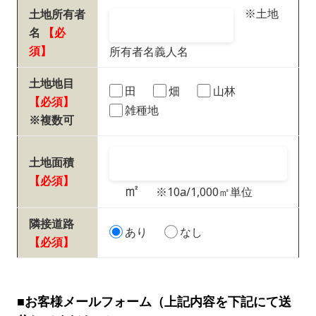
※土地
土地所有者
名
【必
須】
所有者名義人名
土地地目
田
畑
山林
【必須】
雑種地
※複数可
土地面積
【必須】
㎡
※10a/1,000㎡単位
隣接道路
あり
なし
【必須】
■お客様メールフォーム（上記内容を下記にて送